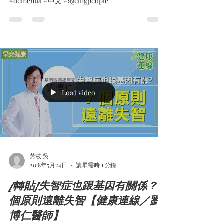
#dementia #中文 #ageingpeople
Load video
芳枝 吳
2018年5月24日
讀畢需時 1 分鐘
[轉貼]失智症也跟基因有關係？7
個原則遠離失智【健康連線／劉
博仁醫師】