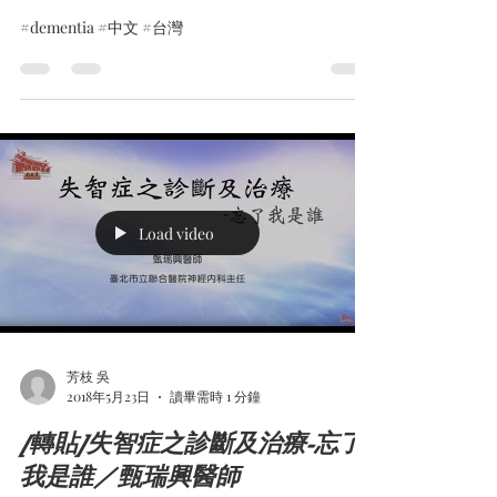
#dementia #中文 #台灣
Load video
芳枝 吳
2018年5月23日
讀畢需時 1 分鐘
[轉貼]失智症之診斷及治療-忘了
我是誰／甄瑞興醫師