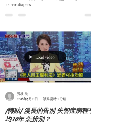
#smartdiapers
Load video
芳枝 吳
2018年5月21日
讀畢需時 1 分鐘
[轉貼] 漫長的告別 失智症病程平
均10年 怎辨別？