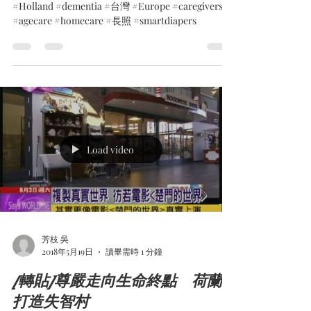
#Holland #dementia #台灣 #Europe #caregivers
#agecare #homecare #長照 #smartdiapers
Load video
芳枝 吳
2018年5月19日
讀畢需時 1 分鐘
[轉貼]尊嚴走向生命終點 荷蘭
打造失智村