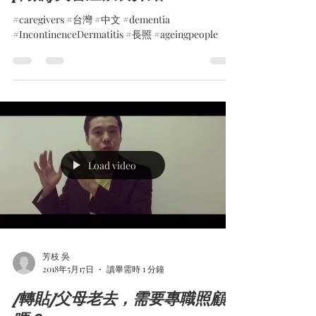
#caregivers #台灣 #中文 #dementia
#IncontinenceDermatitis #長照 #ageingpeople
Load video
芳枝 吳
2018年5月17日
讀畢需時 1 分鐘
[轉貼]父母老去，需要專職照顧