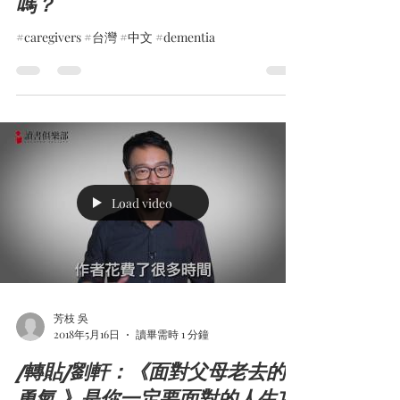
嗎？
#caregivers #台灣 #中文 #dementia
Load video
芳枝 吳
2018年5月16日
讀畢需時 1 分鐘
[轉貼]劉軒：《面對父母老去的
勇氣 》是你一定要面對的人生功