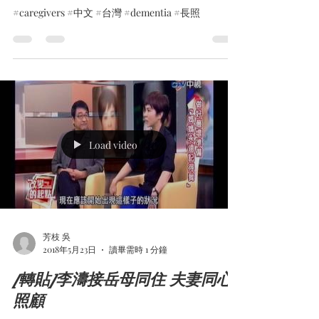
#caregivers #中文 #台灣 #dementia #長照
Load video
芳枝 吳
2018年5月23日
讀畢需時 1 分鐘
[轉貼]李濤接岳母同住 夫妻同心
照顧