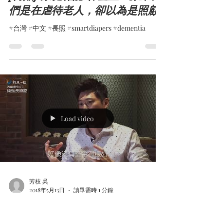
們是在虐待老人，卻以為是照顧
#台灣 #中文 #長照 #smartdiapers #dementia
Load video
芳枝 吳
2018年5月13日
讀畢需時 1 分鐘
[轉貼]侯昌明／當主持人的最怕