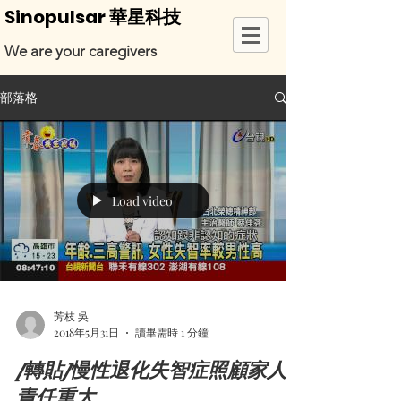
Sinopulsar 華星科技
We are your caregivers
部落格
Load video
芳枝 吳
2018年5月31日
讀畢需時 1 分鐘
[轉貼]慢性退化失智症照顧家人
責任重大