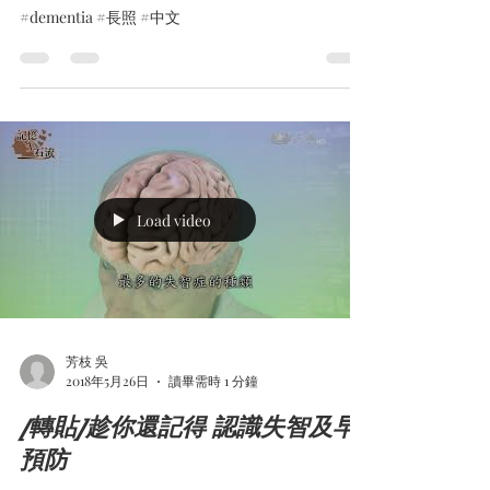
#dementia #長照 #中文
Load video
芳枝 吳
2018年5月26日
讀畢需時 1 分鐘
[轉貼]趁你還記得 認識失智及早
預防