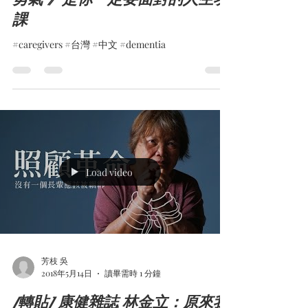
課
#caregivers #台灣 #中文 #dementia
Load video
芳枝 吳
2018年5月14日
讀畢需時 1 分鐘
[轉貼] 康健雜誌 林金立：原來我