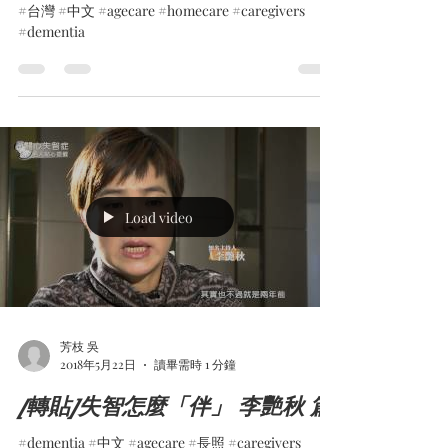
#台灣 #中文 #agecare #homecare #caregivers
#dementia
Load video
芳枝 吳
2018年5月22日
讀畢需時 1 分鐘
[轉貼]失智怎麼「伴」 李艷秋 篇
#dementia #中文 #agecare #長照 #caregivers