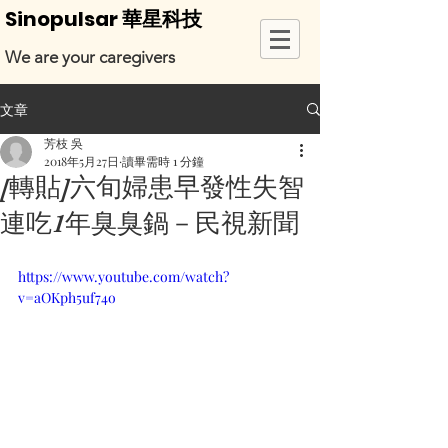
Sinopulsar 華星科技
We are your caregivers
文章
芳枝 吳
2018年5月27日
讀畢需時 1 分鐘
[轉貼]六旬婦患早發性失智
連吃1年臭臭鍋－民視新聞
https://www.youtube.com/watch?
v=aOKph5uf74o